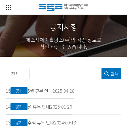
공지사항
에스지에이홀딩스(주)의 각종 정보를
확인 하실 수 있습니다.
전체
검색
15
5월 휴무 안내
2025-04-28
공지
14
설 휴무 안내
2025-01-20
공지
13
추석 휴무 안내
2024-09-13
공지